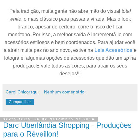
Pela tradição, muita gente não abre mão do visual
total
white
, o mais clássico para passar a virada. Mas o look
branco, apesar de certeiro, corre o risco de ficar
monótono.
Por isso, a melhor saída é incrementá-lo com
acessórios estilosos e bem coordenados.
Para ajudar você
a atrair muita paz no ano novo, estive na
Lela Acessórios
e
fotografei algumas
opções
de
acessórios
que d
ã
o
um
up
na
produção. E vale todas as cores, para atrair os seus
desejos!!!
Carol Chicorsqui
Nenhum comentário:
Compartilhar
sexta-feira, 26 de dezembro de 2014
Darc Uberlândia Shopping - Produções
para o Réveillon!