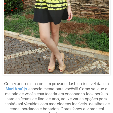
Começando o dia com um provador fashion incrível da loja
Mari Araújo
especialmente para vocês!!!
Como sei que a
maioria de vocês está focada em encontrar o look perfeito
para as festas de final de ano, trouxe várias opções para
inspirá-las!
Vestidos com modelagens incríveis, detalhes de
renda, bordados e babados! Cores fortes e vibrantes!