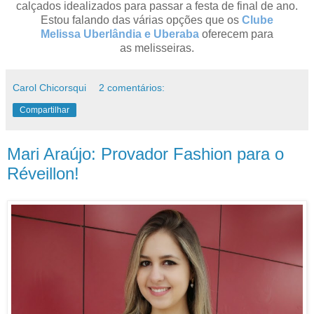
calçados idealizados para passar a festa de final de ano.
Estou falando das várias opções que os
Clube
Melissa Uberlândia e Uberaba
oferecem para
as melisseiras.
Carol Chicorsqui
2 comentários:
Compartilhar
Mari Araújo: Provador Fashion para o
Réveillon!