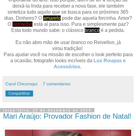
deixá-la linda para receber a nova fase, ele também
sintetiza tudo aquilo que se busca para os próximos 365
dias. Dinheiro? O
amarelo
p
ode dar aquela forcinha. Amor?
O
vermelho
está aí para isso. Pura e simplesmente paz?
Esta todo mundo sabe: o clássico
branco
é a pedida.
Eu não abro mão de usar
branco
no Reivellon, já
virou tradição!
Para ajudar você na missão de escolher o look perfeito para
a ocasião, fotografei looks incríveis da
Lux Roupas e
Acessórios
.
Carol Chicorsqui
7 comentários:
Compartilhar
terça-feira, 23 de dezembro de 2014
Mari Araújo: Provador Fashion de Natal!