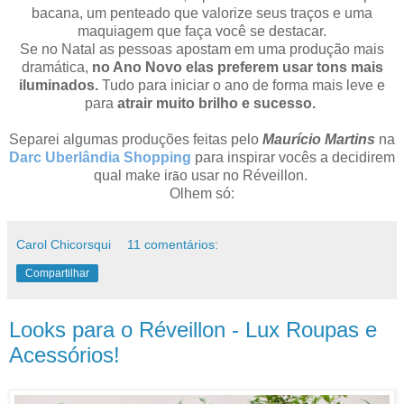
bacana, um penteado que valorize seus traços e uma
maquiagem que faça você se destacar.
Se no Natal as pessoas apostam em uma produção mais
dramática,
no Ano Novo elas preferem usar tons mais
iluminados.
Tudo para iniciar o ano de forma mais leve e
para
atrair muito brilho e sucesso.
Separei algumas
produções
feitas pelo
Maurício Martins
na
Darc
Uberlândia
Shopping
para inspirar
vocês
a decidirem
qual make ir
o usar n
o
Réveillon
.
ã
Olhem só:
Carol Chicorsqui
11 comentários:
Compartilhar
Looks para o Réveillon - Lux Roupas e
Acessórios!