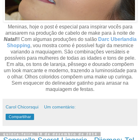
Meninas, hoje o post é especial para inspirar vocês para
arrasarem na produção de cabelo de make para à noite de
Natal
!!! Com algumas
produções
do
salão
Darc Uberlandia
Shopping
, vou
mostra como é possível fugir da mesmice
variando a maquiagem. São combinações versáteis e
possíveis para mulheres de todas as idades e tons de pele.
Em alta, os tons de laranja
, pêssego e dourado compõem
um look marcante e moderno, trazendo a luminosidade para
o olhar. O
lhos coloridos compõem uma make up curinga.
Sem esquecer do
delineador gatinho para arrasar na
maquiagem de festas.
Carol Chicorsqui
Um comentário:
Compartilhar
quinta-feira, 18 de dezembro de 2014