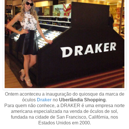
Ontem aconteceu a inauguração do quiosque da marca de
óculos
Draker
no
Uberlândia Shopping
.
Para quem não conhece, a DRAKER é uma empresa norte
americana especializada na venda de óculos de sol,
fundada na cidade de San Francisco, Califórnia, nos
Estados Unidos em 2000.