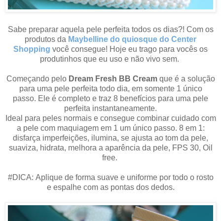
Sabe preparar aquela pele perfeita todos os dias?! Com os
produtos da
Maybelline
do quiosque do Center
Shopping
você consegue! Hoje eu trago para vocês os
produtinhos que eu uso e não vivo sem.
Começando pelo
Dream Fresh BB Cream
que é a solução
para uma pele perfeita todo dia, em somente 1 único
passo.
Ele é completo e traz 8 benefícios para uma pele
perfeita instantaneamente.
Ideal para peles normais e consegue
combinar cuidado com
a pele com maquiagem em 1 um único passo.
8 em 1:
d
isfarça imperfeições, i
lumina, s
e ajusta ao tom da pele,
s
uaviza, hi
drata, m
elhora a aparência da pele,
FPS 30,
Oil
free.
#DICA:
Aplique de forma suave e uniforme por todo o rosto
e espalhe com as pontas dos dedos.