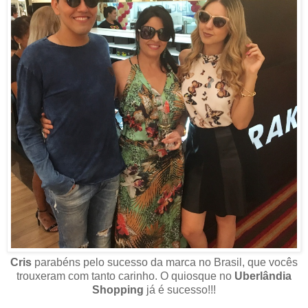
Cris
parabéns pelo sucesso da marca no Brasil, que vocês
trouxeram com tanto carinho.
O quiosque no
Uberlândia
Shopping
já é sucesso!!!