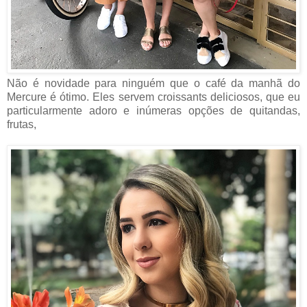
Não
é novidade para ninguém que o café da manh
ã
do
Mercure é ótimo.
Eles servem croissants deliciosos, que eu
particularmente adoro e inúmeras opções de quitandas,
frutas,