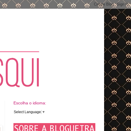
Escolha o idioma:
Select Language
▼