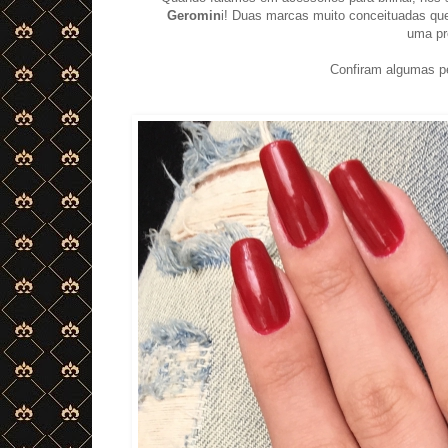
Geromin
i! Duas marcas muito conceituadas qu
uma pr
Confiram algumas 