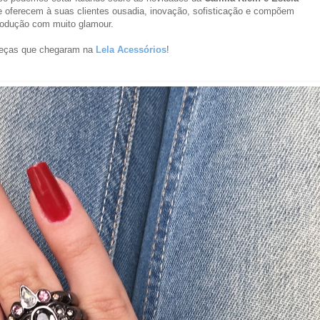
e oferecem à suas clientes ousadia, inovação, sofisticação e compõem
odução com muito glamour.
peças que chegaram na
Lela Acessórios
!