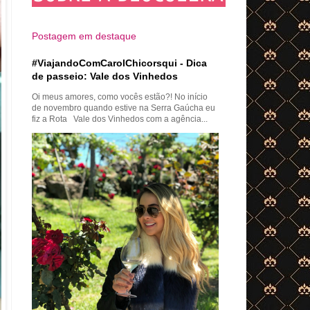
Postagem em destaque
#ViajandoComCarolChicorsqui - Dica
de passeio: Vale dos Vinhedos
Oi meus amores, como vocês estão?! No início
de novembro quando estive na Serra Gaúcha eu
fiz a Rota Vale dos Vinhedos com a agência...