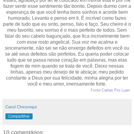
estais, agradeço por ter te colocado em minha vida e por me
fazer sentir esse sentimento tão bonito. Depois durmo com a
esperança de que você tenha bons sonhos e acorde bem
humorado. Levanto e penso em ti. É incrível como fazes
parte de tudo que eu sinto, penso, falo e faço. Seu cheiro é o
meu favorito, seu sorriso é o mais perfeito de todos. Sem
falar do seu cabelo bagunçado, que fica incrivelmente bem
com esse rosto angelical. Sua voz me acalma e
sinceramente, não sei se não enxergo defeitos em você ou
se até seus defeitos são perfeitos. Eu queria poder colocar
tudo que se passa nesse coração em palavras, mas elas
fogem de mim quando se trata de você. Deixo nessas
linhas, apenas meu desejo de te abraçar, meu pedido
constante a Deus por sua felicidade, minha alegria por ter
você e meu amor, imensamente forte.
Fonte:
Cartas Pro Luan
Carol Chicorsqui
Compartilhar
10 comentários: