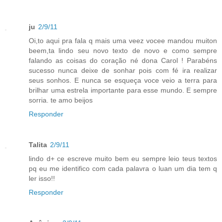
ju
2/9/11
Oi,to aqui pra fala q mais uma veez vocee mandou muiton
beem,ta lindo seu novo texto de novo e como sempre
falando as coisas do coração né dona Carol ! Parabéns
sucesso nunca deixe de sonhar pois com fé ira realizar
seus sonhos. E nunca se esqueça voce veio a terra para
brilhar uma estrela importante para esse mundo. E sempre
sorria. te amo beijos
Responder
Talita
2/9/11
lindo d+ ce escreve muito bem eu sempre leio teus textos
pq eu me identifico com cada palavra o luan um dia tem q
ler isso!!
Responder