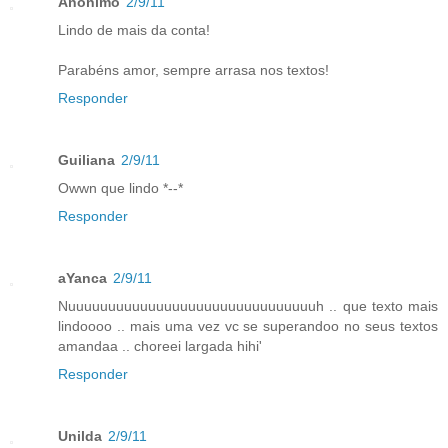
Anônimo
2/9/11
Lindo de mais da conta!
Parabéns amor, sempre arrasa nos textos!
Responder
Guiliana
2/9/11
Owwn que lindo *--*
Responder
aYanca
2/9/11
Nuuuuuuuuuuuuuuuuuuuuuuuuuuuuuuuh .. que texto mais
lindoooo .. mais uma vez vc se superandoo no seus textos
amandaa .. choreei largada hihi'
Responder
Unilda
2/9/11