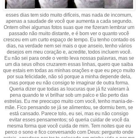
esses dias tem sido muito difíceis, mas nada de incomum,
apenas a saudade de você que aumenta a cada segundo.
Ontem olhei algumas fotos suas que me fizeram lembrar um
passado não muito distante, e é bom ver o quanto você
cresceu em um curto espaço de tempo. Eu tenho contado os
dias, na verdade nem sei mais o que anseio, tenho vários
desejos em meu coração e, acredite, todos incluem você.
Eu não sei para onde o vento leva nossas palavras, mas se
um dia seus olhos cruzarem essas linhas, quero que saiba
que estais em todas as minhas orações e que eu peço muito
por sua felicidade, não só porque a minha depende dela,
mas porque eu não consigo te imaginar de outra forma.
Queria dizer que todas as loucuras que já fiz valeram à
pena quando te vi brilhar sob um palco e tão perto das
estrelas. Eu me preocupo muito com você, tenho mania-de-
mãe. Fico pensando se já se alimentou, se dormiu bem, se
está cansado. Parece tolo, eu sei, mas eu não consigo
evitar esses pensamentos; só queria cuidar de você da
mesma forma que você cuida de mim. Tem noites que eu
perco o sono e fico conversando com Deus: pergunto onde