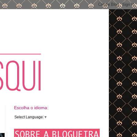
Escolha o idioma:
Select Language
▼