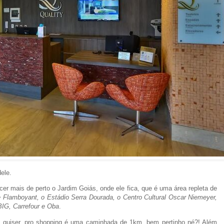
dele.
er mais de perto o Jardim Goiás, onde ele fica, que é uma área repleta de
Flamboyant, o Estádio Serra Dourada, o Centro Cultural Oscar Niemeyer,
IG, Carrefour e Oba
.
ê quiser, pro shopping é uma caminhada de 1km, bem pertinho né?! Além