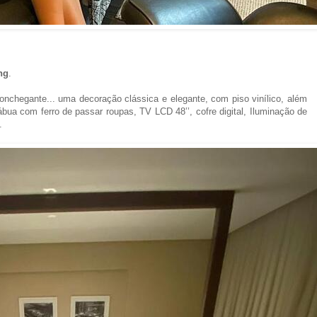
ng
.
onchegante... uma decoração clássica e elegante, com
piso vinílico, além
ábua com ferro de passar roupas, TV LCD 48’’, cofre digital, Iluminação de
.