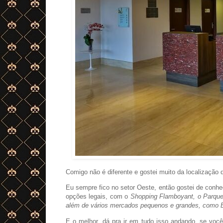
Comigo não é diferente e gostei muito da localização 
Eu sempre fico no setor Oeste, então gostei de conhec
opções legais, com o
Shopping Flamboyant, o Parque 
além de vários mercados pequenos e grandes, como B
E o melhor, dá pra ir em tudo isso andando, se voc