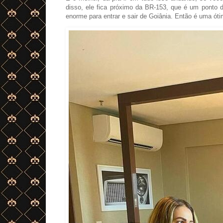
disso, ele fica próximo da BR-153, que é um ponto d
enorme para entrar e sair de Goiânia.
Então é uma óti