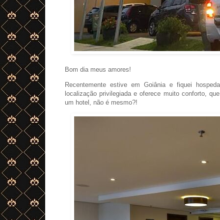
Bom dia meus amores!
Recentemente estive em Goiânia e fiquei hosped
localização privilegiada e oferece muito conforto, 
um hotel, não é mesmo?!