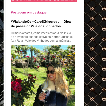
Postagem em destaque
#ViajandoComCarolChicorsqui - Dica
de passeio: Vale dos Vinhedos
Oi meus amores, como vocês estão?! No início
de novembro quando estive na Serra Gaúcha eu
fiz a Rota Vale dos Vinhedos com a agência...