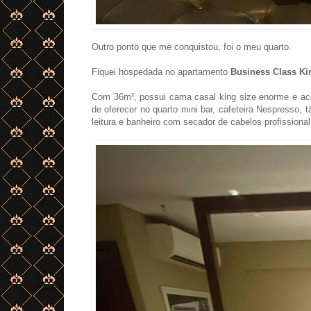
Outro ponto que me conquistou, foi o meu quarto.
Fiquei hospedada no apartamento
Business Class Ki
Com 36m², possui cama casal king size enorme e ac
de oferecer no quarto
mini bar, cafeteira Nespresso, t
leitura e banheiro com secador de cabelos profissional