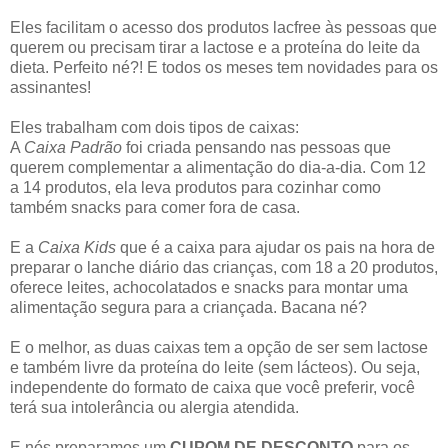
Eles facilitam o acesso dos produtos lacfree às pessoas que
querem ou precisam tirar a lactose e a proteína do leite da
dieta. Perfeito né?!
E todos os meses tem novidades para os
assinantes!
Eles trabalham com dois tipos de caixas:
A
Caixa Padrão
foi criada pensando nas pessoas que
querem complementar a alimentação do dia-a-dia. Com 12
a 14 produtos, ela leva produtos para cozinhar como
também snacks para comer fora de casa.
E a
Caixa Kids
que é a caixa para ajudar os pais na hora de
preparar o lanche diário das crianças, com 18 a 20 produtos,
oferece leites, achocolatados e snacks para montar uma
alimentação segura para a criançada. Bacana né?
E o melhor, as duas caixas tem a opção de ser sem lactose
e também livre da proteína do leite (sem lácteos). Ou seja,
independente do formato de caixa que você preferir, você
terá sua intolerância ou alergia atendida.
E nós preparamos um
CUPOM DE DESCONTO
para os