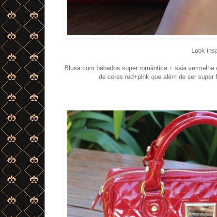
Look insp
Blusa com babados super romântica + saia vermelha 
de cores red+pink que além de ser super