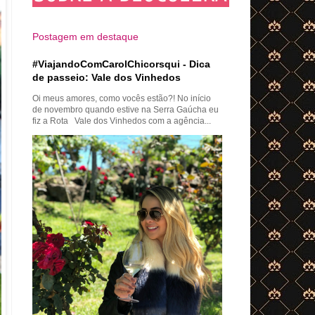
Postagem em destaque
#ViajandoComCarolChicorsqui - Dica
de passeio: Vale dos Vinhedos
Oi meus amores, como vocês estão?! No início
de novembro quando estive na Serra Gaúcha eu
fiz a Rota Vale dos Vinhedos com a agência...