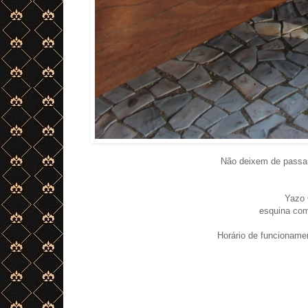
Não deixem de passar 
Yazo 
esquina com
Horário de funcioname