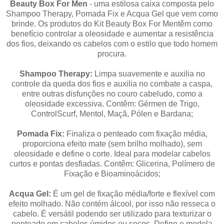
Beauty Box For Men
- uma estilosa caixa composta pelo
Shampoo Therapy, Pomada Fix e Acqua Gel que vem como
brinde.
Os produtos do Kit Beauty Box For Mentêm como
benefício controlar a oleosidade e aumentar a resistência
dos fios, deixando os cabelos com o estilo que todo homem
procura.
Shampoo Therapy:
Limpa suavemente e auxilia no
controle da queda dos fios e auxilia no combate a caspa,
entre outras disfunções no couro cabeludo, como a
oleosidade excessiva. Contêm: Gérmen de Trigo,
ControlScurf, Mentol, Maçã, Pólen e Bardana;
Pomada Fix:
Finaliza o penteado com fixação média,
proporciona efeito mate (sem brilho molhado), sem
oleosidade e define o corte. Ideal para modelar cabelos
curtos e pontas desfiadas. Contêm: Glicerina, Polímero de
Fixação e Bioaminoácidos;
Acqua Gel:
É um gel de fixação média/forte e flexível com
efeito molhado. Não contém álcool, por isso não resseca o
cabelo. É versátil podendo ser utilizado para texturizar o
penteado em cabelos úmidos ou secos. Define e modela