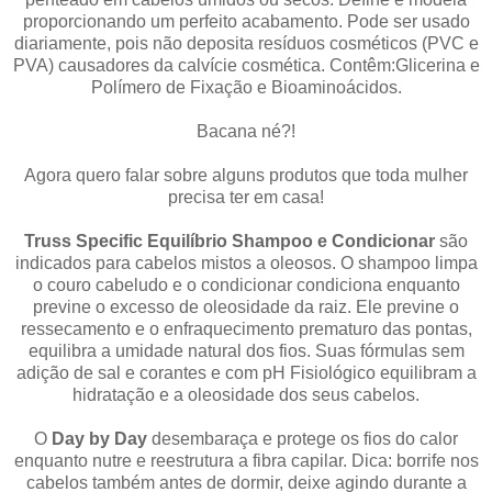
proporcionando um perfeito acabamento. Pode ser usado
diariamente, pois não deposita resíduos cosméticos (PVC e
PVA) causadores da calví
cie cosmética. Contêm:Glicerina e
Polímero de Fixação e Bioaminoácidos.
Bacana né?!
Agora quero falar sobre alguns produtos que toda mulher
precisa ter em casa!
Truss Specific Equilíbrio Shampoo e Condicionar
são
i
ndicados para cabelos mistos a oleosos. O shampoo limpa
o couro cabeludo e o condicionar condiciona enquanto
previne o excesso de oleosidade da raiz. Ele
previne o
ressecamento e o enfraquecimento prematuro das pontas,
equilibra a umidade natural dos fios.
Suas fórmulas sem
adição de sal e corantes e com pH Fisiológico equilibram a
hidratação e a oleosidade dos seus cabelos.
O
Day by Day
desembaraça e protege os fios do calor
enquanto nutre e reestrutura a fibra capilar. Dica: borrife nos
cabelos também antes de dormir, deixe agindo durante a