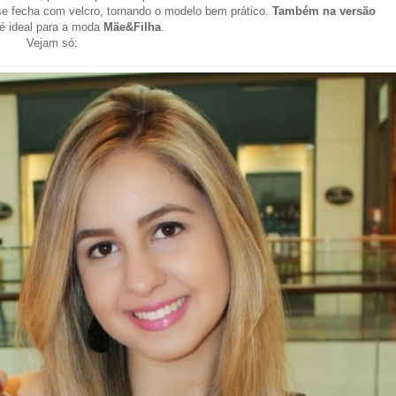
e se fecha com velcro, tornando o modelo bem prático.
Também na versão
 é ideal para a moda
Mãe&Filha
.
Vejam só: