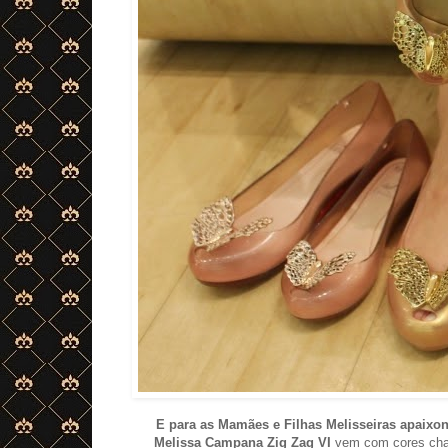
E para as Mamães e Filhas Melisseiras apaixo
Melissa Campana Zig Zag VI
vem com cores char