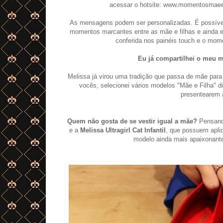
acessar o hotsite: www.momentosmaeef
As mensagens podem ser personalizadas. É possível e
momentos marcantes entre as mãe e filhas e ainda e
conferida nos painéis touch e o mom
Eu já compartilhei o meu 
Melissa já virou uma tradição que passa de mãe para
vocês, selecionei vários modelos "M
ãe e Filha" 
presentearem
Quem n
ã
o gosta de se vestir igual a m
ãe?
Pensando
e a
Melissa Ultragirl Cat Infantil
, que possuem
apli
modelo ainda mais apaixonante!