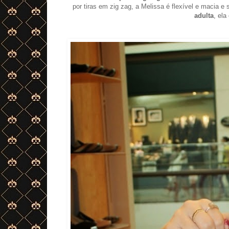
por tiras em zig zag, a Melissa é flexível e macia 
adulta
, ela