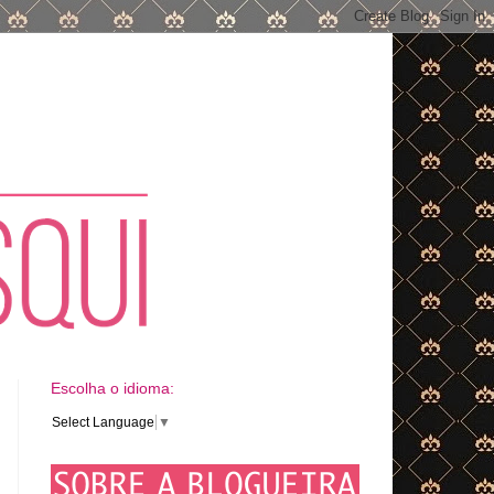
Escolha o idioma:
Select Language
▼