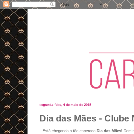
segunda-feira, 4 de maio de 2015
Dia das Mães - Clube 
Está chegando o tão esperado
Dia das Mães
! Domin