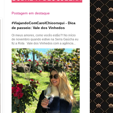
Postagem em destaque
#ViajandoComCarolChicorsqui - Dica
de passeio: Vale dos Vinhedos
Oi meus amores, como vocês estão?! No início
de novembro quando estive na Serra Gaúcha eu
fiz a Rota Vale dos Vinhedos com a agência...