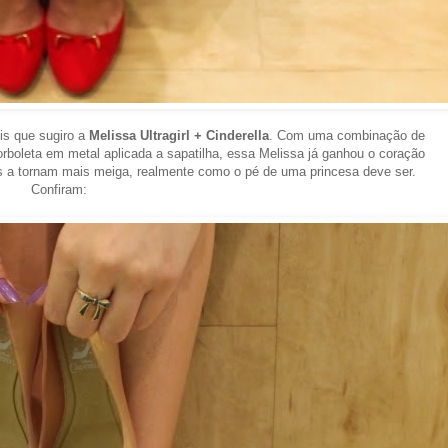
eis que sugiro a
Melissa Ultragirl + Cinderella
. Com uma combinação de
orboleta em metal aplicada a sapatilha, essa Melissa já ganhou o coração
s a tornam mais meiga, realmente como o pé de uma princesa deve ser.
Confiram: