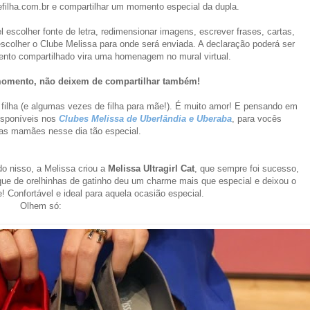
ilha.com.br e compartilhar um momento especial da dupla.
scolher fonte de letra, redimensionar imagens, escrever frases, cartas,
scolher o Clube Melissa para onde será enviada. A declaração poderá ser
ento compartilhado vira uma homenagem no mural virtual.
momento, n
ã
o deixem de compartilhar também!
 filha (e algumas vezes de filha para mãe!). É muito amor! E pensando em
disponíveis nos
Clubes Melissa de Uberlândia e Uberaba
, para vocês
 as mam
ães nesse dia t
ão especial.
 nisso, a Melissa criou a
Melissa Ultragirl Cat
, que sempre foi sucesso,
que de orelhinhas de gatinho deu um charme mais que especial e deixou o
 Confortável e ideal para aquela ocasião especial.
Olhem só: