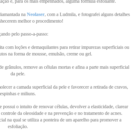
tação e, para os mais empenhados, alguma fórmula esfoliante.
 diamantada na
Neolaser
, com a Ludmila, e fotografei alguns detalhes
nhecerem melhor o procedimento!
ndo pelo passo-a-passo:
ita com loções e demaquilantes para retirar impurezas superficiais ou
tos na forma de mousse, emulsão, creme ou gel.
 grânulos, remove as células mortas e afina a parte mais superficial
da pele.
lecer a camada superficial da pele e favorecer a retirada de cravos,
espinhas e miliuns.
ossui o intuito de renovar células, devolver a elasticidade, clarear
controle da oleosidade e na prevenção e no tratamento de acnes.
al na qual se utiliza a ponteira de um aparelho para promover a
esfoliação.