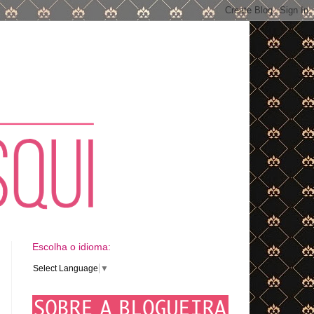
Escolha o idioma:
Select Language
▼