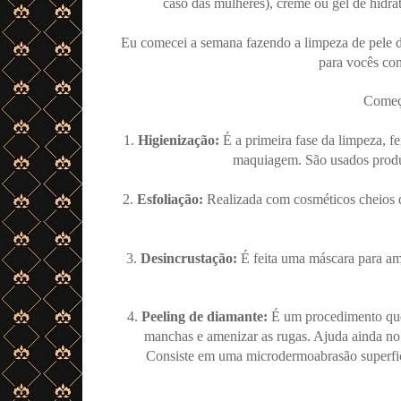
caso das mulheres), creme ou gel de hidra
Eu comecei a semana fazendo a limpeza de pele
para vocês co
Começa
1.
Higienização:
É a primeira fase da limpeza, fe
maquiagem. São usados produ
2.
Esfoliação:
Realizada com cosméticos cheios de
3.
Desincrustação:
É feita uma máscara para amo
4.
Peeling de diamante:
É um procedimento que p
manchas e amenizar as rugas. Ajuda ainda no 
Consiste em uma microdermoabrasão superfici