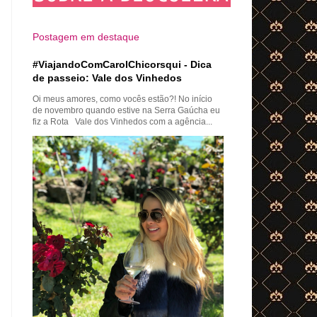
Postagem em destaque
#ViajandoComCarolChicorsqui - Dica
de passeio: Vale dos Vinhedos
Oi meus amores, como vocês estão?! No início
de novembro quando estive na Serra Gaúcha eu
fiz a Rota Vale dos Vinhedos com a agência...