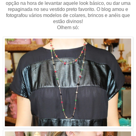
opção na hora de levantar aquele look básico, ou dar uma
repaginada no seu vestido preto favorito.
O blog amou e
fotografou vários modelos de colares, brincos e anéis que
estão divinos!
Olhem só: