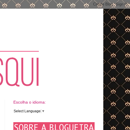
Escolha o idioma:
Select Language
▼