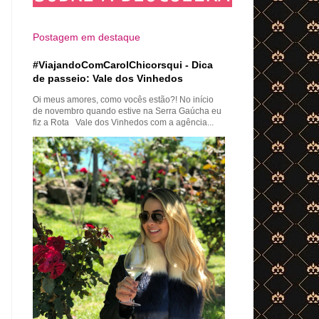
Postagem em destaque
#ViajandoComCarolChicorsqui - Dica
de passeio: Vale dos Vinhedos
Oi meus amores, como vocês estão?! No início
de novembro quando estive na Serra Gaúcha eu
fiz a Rota Vale dos Vinhedos com a agência...