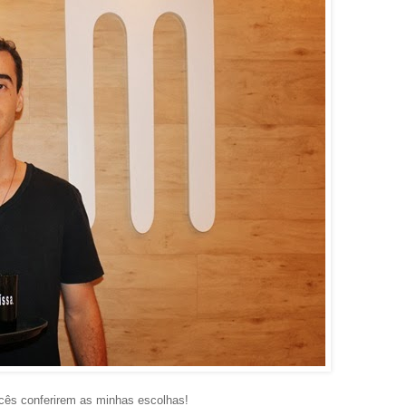
cês conferirem as minhas escolhas!