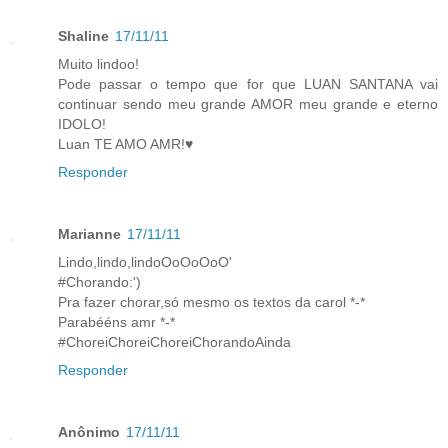
Shaline
17/11/11
Muito lindoo!
Pode passar o tempo que for que LUAN SANTANA vai
continuar sendo meu grande AMOR meu grande e eterno
IDOLO!
Luan TE AMO AMR!♥
Responder
Marianne
17/11/11
Lindo,lindo,lindoOoOoOoO'
#Chorando:')
Pra fazer chorar,só mesmo os textos da carol *-*
Parabééns amr *-*
#ChoreiChoreiChoreiChorandoAinda
Responder
Anônimo
17/11/11