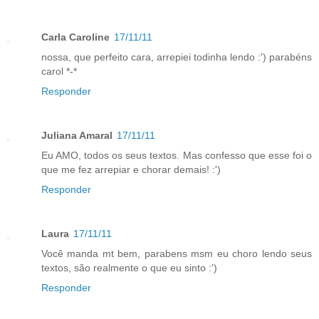
Carla Caroline
17/11/11
nossa, que perfeito cara, arrepiei todinha lendo :') parabéns
carol *-*
Responder
Juliana Amaral
17/11/11
Eu AMO, todos os seus textos. Mas confesso que esse foi o
que me fez arrepiar e chorar demais! :')
Responder
Laura
17/11/11
Você manda mt bem, parabens msm eu choro lendo seus
textos, são realmente o que eu sinto :')
Responder