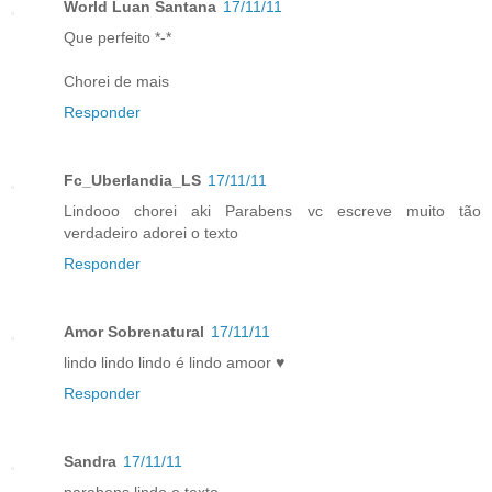
World Luan Santana
17/11/11
Que perfeito *-*
Chorei de mais
Responder
Fc_Uberlandia_LS
17/11/11
Lindooo chorei aki Parabens vc escreve muito tão
verdadeiro adorei o texto
Responder
Amor Sobrenatural
17/11/11
lindo lindo lindo é lindo amoor ♥
Responder
Sandra
17/11/11