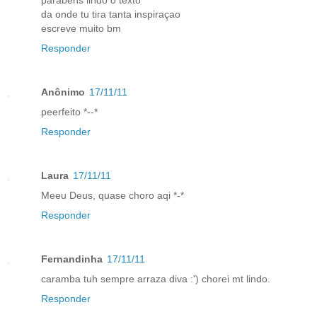
parabens lindo o texto
da onde tu tira tanta inspiraçao
escreve muito bm
Responder
Anônimo
17/11/11
peerfeito *--*
Responder
Laura
17/11/11
Meeu Deus, quase choro aqi *-*
Responder
Fernandinha
17/11/11
caramba tuh sempre arraza diva :') chorei mt lindo.
Responder