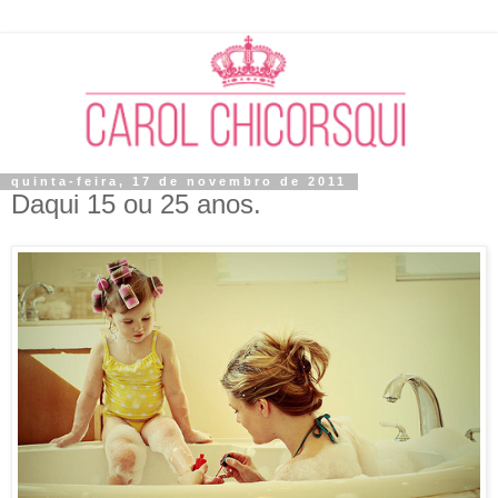
quinta-feira, 17 de novembro de 2011
Daqui 15 ou 25 anos.