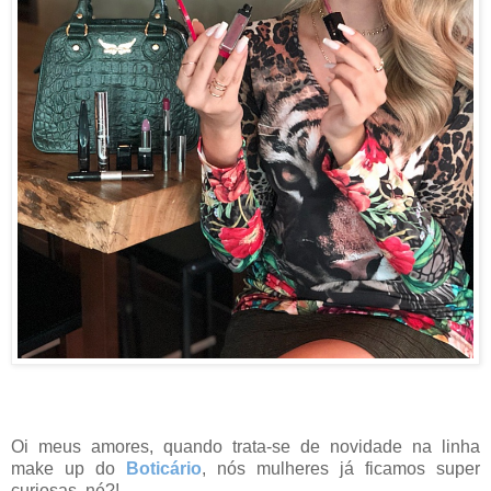
Oi meus amores, quando trata-se de novidade na linha
make up do
Boticário
, nós mulheres já ficamos super
curiosas, né?!