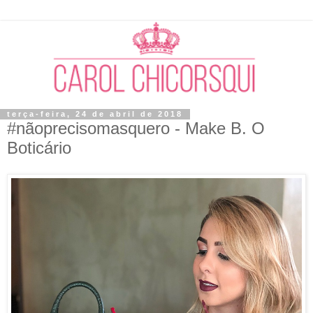
terça-feira, 24 de abril de 2018
#nãoprecisomasquero - Make B. O
Boticário