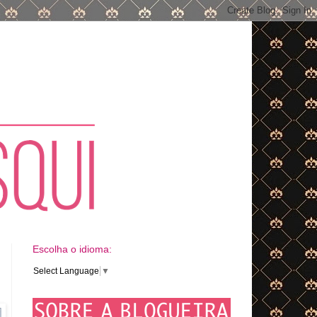
Escolha o idioma:
Select Language
▼