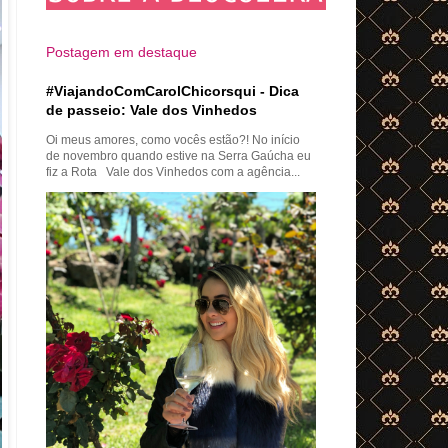
Postagem em destaque
#ViajandoComCarolChicorsqui - Dica
de passeio: Vale dos Vinhedos
Oi meus amores, como vocês estão?! No início
de novembro quando estive na Serra Gaúcha eu
fiz a Rota Vale dos Vinhedos com a agência...