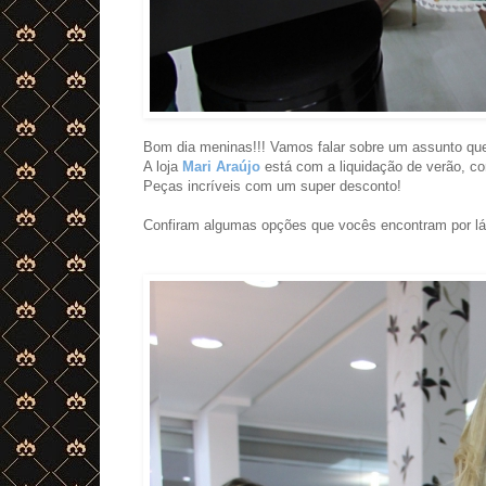
Bom dia meninas!!! Vamos falar sobre um assunto 
A loja
Mari Araújo
está com a liquidação de verão, co
Peças incríveis com um super desconto!
Confiram algumas opções que vocês encontram por l