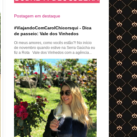
Postagem em destaque
#ViajandoComCarolChicorsqui - Dica
de passeio: Vale dos Vinhedos
Oi meus amores, como vocês estão?! No início
de novembro quando estive na Serra Gaúcha eu
fiz a Rota Vale dos Vinhedos com a agência...