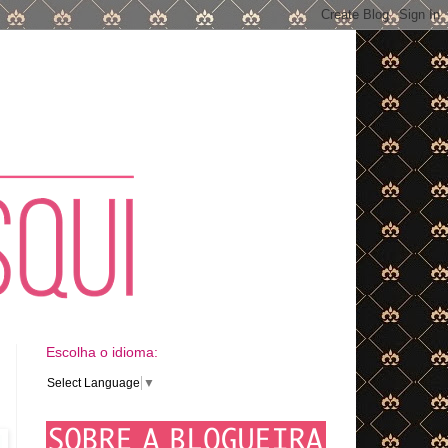
Escolha o idioma:
Select Language
▼