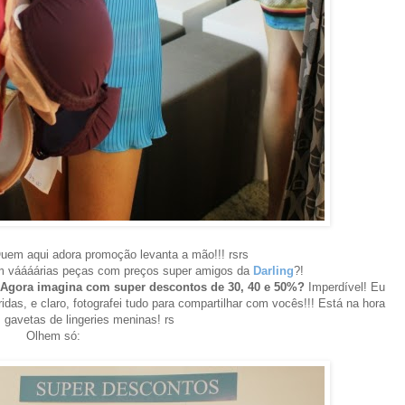
em aqui adora promoção levanta a mão!!! rsrs
om váááárias peças com preços super amigos da
Darling
?!
Agora imagina com super descontos de 30, 40 e 50%?
Imperdível!
Eu
ridas, e claro, fotografei tudo para compartilhar com vocês!!! Est
á
na hora
 gavetas de lingeries meninas! rs
Olhem só: