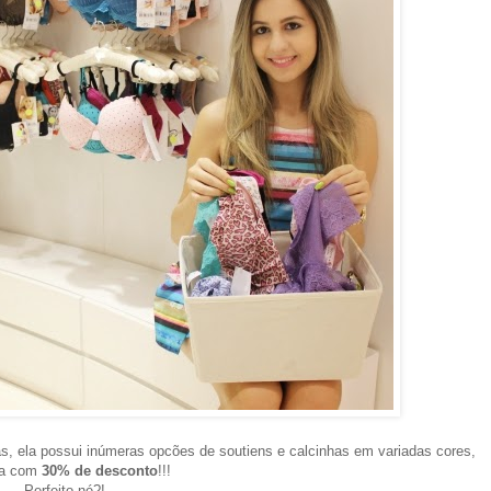
s, ela possui inúmeras opc
õ
es de soutiens e calcinhas em variadas cores,
ra com
30% de desconto
!!!
Perfeito né?!