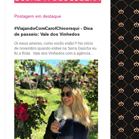
Postagem em destaque
#ViajandoComCarolChicorsqui - Dica
de passeio: Vale dos Vinhedos
Oi meus amores, como vocês estão?! No início
de novembro quando estive na Serra Gaúcha eu
fiz a Rota Vale dos Vinhedos com a agência...