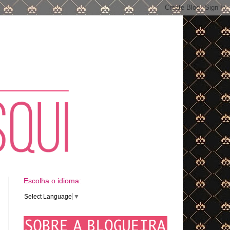
Escolha o idioma:
Select Language
▼