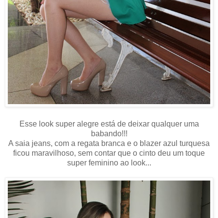
Esse look super alegre está de deixar qualquer uma
babando!!!
A saia jeans, com a regata branca e o blazer azul turquesa
ficou maravilhoso, sem contar que o cinto deu um toque
super feminino ao look...