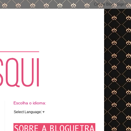
Escolha o idioma:
Select Language
▼