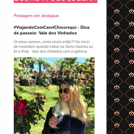
Postagem em destaque
#ViajandoComCarolChicorsqui - Dica
de passeio: Vale dos Vinhedos
Oi meus amores, como vocês estão?! No início
de novembro quando estive na Serra Gaúcha eu
fiz a Rota Vale dos Vinhedos com a agência...