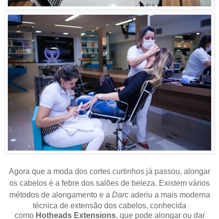
Agora que a moda dos cortes curtinhos já passou, alongar
os cabelos é a febre dos salões de beleza. Existem vários
métodos de alongamento e a
Darc
aderiu a
mais moderna
técnica de extensão dos cabelos, conhecida
como
Hotheads Extensions
,
que pode alongar ou dar