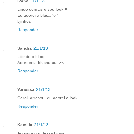
Ivana
21/1/13
Lindo demais o seu look ♥
Eu adorei a blusa >.<
bjinhos
Responder
Sandra
21/1/13
Liiiindo o bloog.
Adoreeeia blusaaaaa ><
Responder
Vanessa
21/1/13
Carol, arrasou, eu adorei o look!
Responder
Kamilla
21/1/13
Adorei a cor dessa blusa!