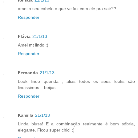
Renata
21/1/13
amei o seu cabelo o que vc faz com ele pra sair??
Responder
Flávia
21/1/13
Amei mt lindo :)
Responder
Fernanda
21/1/13
Look lindo querida , alias todos os seus looks são
lindissimos .. beijos
Responder
Kamilla
21/1/13
Linda blusa! E a combinação realmente é bem sóbria,
elegante. Ficou super chic! ;)