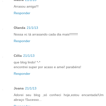
Arrasou amiga!!!
Responder
Olanda
21/1/13
Nossa vc tá arrasando cada dia mais!!!!!!!!!
Responder
Célia
21/1/13
que blog lindo! *-*
encontrei super por acaso e amei! parabéns!
Responder
Joana
21/1/13
Adorei seu blog ,só conheci hoje,estou encantada!Um
abraço !Sucesso...