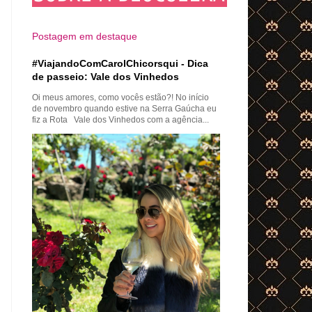
Postagem em destaque
#ViajandoComCarolChicorsqui - Dica
de passeio: Vale dos Vinhedos
Oi meus amores, como vocês estão?! No início
de novembro quando estive na Serra Gaúcha eu
fiz a Rota Vale dos Vinhedos com a agência...