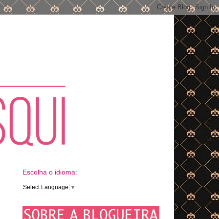
Escolha o idioma:
Select Language
▼