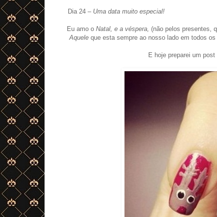
Dia 24 –
Uma data muito especial!
Eu amo o
Natal, e a véspera,
(não pelos presentes,
Aquele
que esta sempre ao nosso lado em todos os
E hoje preparei um post 