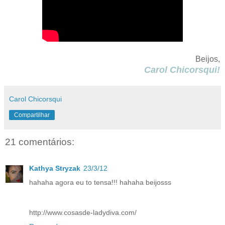
Beijos,
Carol Chicorsqui!
Carol Chicorsqui
Compartilhar
21 comentários:
Kathya Stryzak
23/3/12
hahaha agora eu to tensa!!! hahaha beijosss
http://www.cosasde-ladydiva.com/