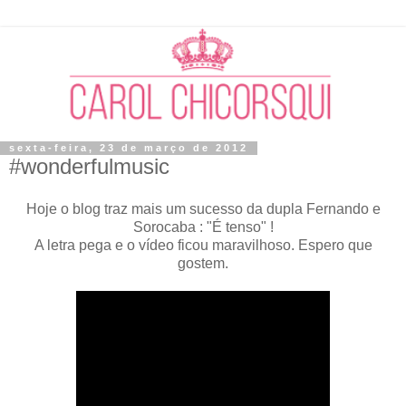
sexta-feira, 23 de março de 2012
#wonderfulmusic
Hoje o blog traz mais um sucesso da dupla Fernando e
Sorocaba : "É tenso" !
A letra pega e o vídeo ficou maravilhoso. Espero que
gostem.