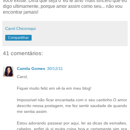
você existe. Diria que seja o 'eu te amo' mais sincero que eu
digo ultimamente, porque amor assim como seu... não vou
encontrar jamais!
Carol Chicorsqui
Compartilhar
41 comentários:
Camila Gomes
30/12/11
Carol,
Fiquei muito feliz em vê-la em meu blog!
Impossível não ficar encantada com o seu cantinho.O amor
descrito nessa postagem, me fez sentir saudade de quando
me sentia assim.
Estou adorando passear por aqui, ler as dicas de esmaltes,
cabelos, enfim já vi muita coisa boa e certamente vim pra