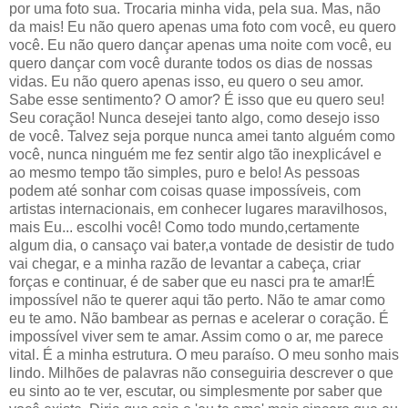
por uma foto sua. Trocaria minha vida, pela sua. Mas, não
da mais! Eu não quero apenas uma foto com você, eu quero
você. Eu não quero dançar apenas uma noite com você, eu
quero dançar com você durante todos os dias de nossas
vidas. Eu não quero apenas isso, eu quero o seu amor.
Sabe esse sentimento? O amor? É isso que eu quero seu!
Seu coração! Nunca desejei tanto algo, como desejo isso
de você. Talvez seja porque nunca amei tanto alguém como
você, nunca ninguém me fez sentir algo tão inexplicável e
ao mesmo tempo tão simples, puro e belo! As p
essoas
podem até sonhar com coisas quase impossíveis, com
artistas internacionais, em conhecer lugares maravilhosos,
mais Eu... escolhi você! Como todo mundo,certamente
algum dia, o cansaço vai bater,a vontade de desistir de tudo
vai chegar, e a minha razão de levantar a cabeça, criar
forças e continuar, é de saber que eu nasci pra te amar!
É
impossível não te querer aqui tão perto. Não te amar como
eu te amo. Não bambear as pernas e acelerar o coração. É
impossível viver sem te amar. Assim como o ar, me parece
vital. É a minha estrutura. O meu paraíso. O meu sonho mais
lindo. Milhões de palavras não conseguiria descrever o que
eu sinto ao te ver, escutar, ou simplesmente por saber que