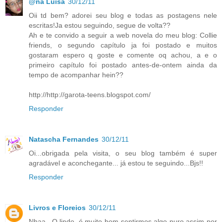
@na Luisa
30/12/11
Oii td bem? adorei seu blog e todas as postagens nele
escritas!Ja estou seguindo, segue de volta??
Ah e te convido a seguir a web novela do meu blog: Collie
friends, o segundo capítulo ja foi postado e muitos
gostaram espero q goste e comente oq achou, a e o
primeiro capítulo foi postado antes-de-ontem ainda da
tempo de acompanhar hein??
http://http://garota-teens.blogspot.com/
Responder
Natascha Fernandes
30/12/11
Oi...obrigada pela visita, o seu blog também é super
agradável e aconchegante... já estou te seguindo...Bjs!!
Responder
Livros e Floreios
30/12/11
Nhaa.. Q lindo, é muito bom sentirmos algo puro assim por