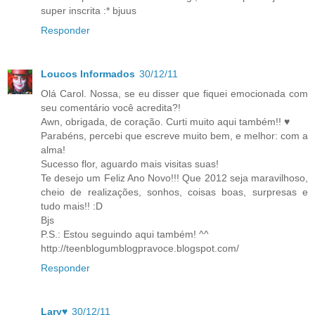
super inscrita :* bjuus
Responder
Loucos Informados
30/12/11
Olá Carol. Nossa, se eu disser que fiquei emocionada com
seu comentário você acredita?!
Awn, obrigada, de coração. Curti muito aqui também!! ♥
Parabéns, percebi que escreve muito bem, e melhor: com a
alma!
Sucesso flor, aguardo mais visitas suas!
Te desejo um Feliz Ano Novo!!! Que 2012 seja maravilhoso,
cheio de realizações, sonhos, coisas boas, surpresas e
tudo mais!! :D
Bjs
P.S.: Estou seguindo aqui também! ^^
http://teenblogumblogpravoce.blogspot.com/
Responder
Lary♥
30/12/11