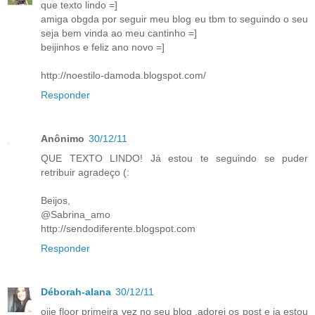
que texto lindo =]
amiga obgda por seguir meu blog eu tbm to seguindo o seu
seja bem vinda ao meu cantinho =]
beijinhos e feliz ano novo =]
http://noestilo-damoda.blogspot.com/
Responder
Anônimo
30/12/11
QUE TEXTO LINDO! Já estou te seguindo se puder
retribuir agradeço (:
Beijos,
@Sabrina_amo
http://sendodiferente.blogspot.com
Responder
Déborah-alana
30/12/11
oiie floor primeira vez no seu blog ,adorei os post e ja estou