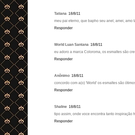
Tatiana
18/8/11
meu pai eterno, que bapho seu anel, amei, amo t
Responder
World Luan Santana
18/8/11
eu adoro a marca Coloroma, os esmaltes são cr
Responder
Anônimo
18/8/11
concordo com a(o) 'World' os esmaltes são ótim
Responder
Shaline
18/8/11
tipo assim, onde voce encontra tanto inspiraçã
Responder