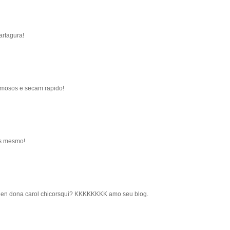
artagura!
emosos e secam rapido!
os mesmo!
o hen dona carol chicorsqui? KKKKKKKK amo seu blog.