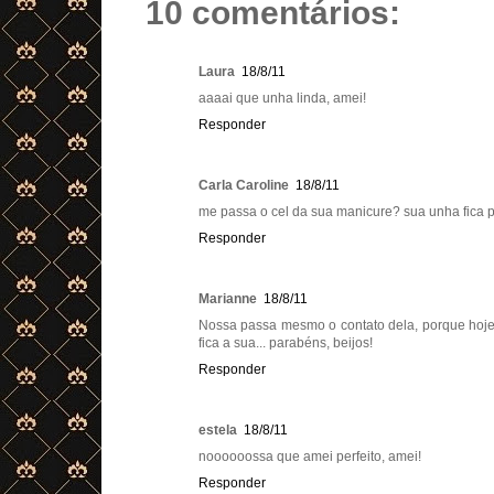
10 comentários:
Laura
18/8/11
aaaai que unha linda, amei!
Responder
Carla Caroline
18/8/11
me passa o cel da sua manicure? sua unha fica p
Responder
Marianne
18/8/11
Nossa passa mesmo o contato dela, porque hoj
fica a sua... parabéns, beijos!
Responder
estela
18/8/11
noooooossa que amei perfeito, amei!
Responder