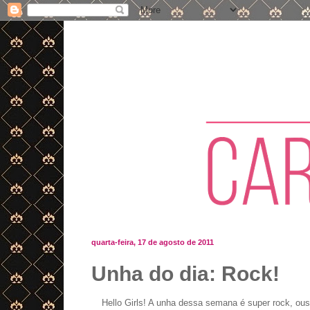
quarta-feira, 17 de agosto de 2011
Unha do dia: Rock!
Hello Girls! A unha dessa semana é super rock, ou