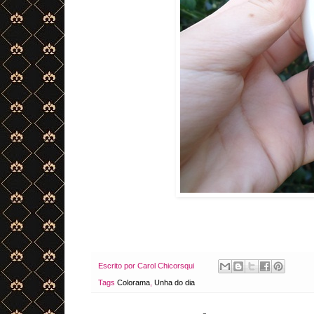
Escrito por
Carol Chicorsqui
Tags
Colorama
,
Unha do dia