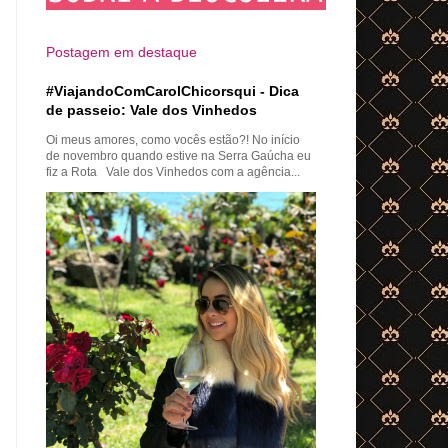
Postagem em destaque
#ViajandoComCarolChicorsqui - Dica
de passeio: Vale dos Vinhedos
Oi meus amores, como vocês estão?! No início
de novembro quando estive na Serra Gaúcha eu
fiz a Rota Vale dos Vinhedos com a agência...