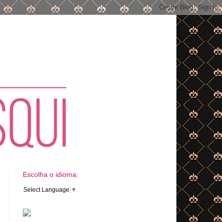
Escolha o idioma:
Select Language
▼