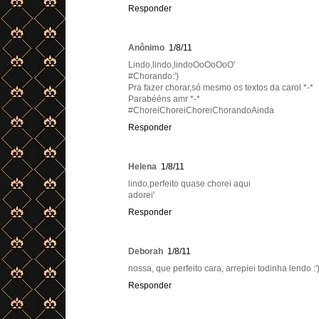
Responder
Anônimo
1/8/11
Lindo,lindo,lindoOoOoOoO'
#Chorando:')
Pra fazer chorar,só mesmo os textos da carol *-*
Parabééns amr *-*
#ChoreiChoreiChoreiChorandoAinda
Responder
Helena
1/8/11
lindo,perfeito quase chorei aqui
adorei'
Responder
Deborah
1/8/11
nossa, que perfeito cara, arrepiei todinha lendo 
Responder