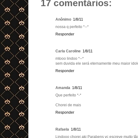
17 comentários:
Anônimo
1/8/11
nossa q perfeito *--*
Responder
Carla Caroline
1/8/11
mtooo lindoo *--*
sem duvida ele será eternamente meu maior idol
Responder
Amanda
1/8/11
Que perfeito *-*
Chorei de mais
Responder
Rafaela
1/8/11
Lindooo chorei aki Parabens vc escreve muito tão