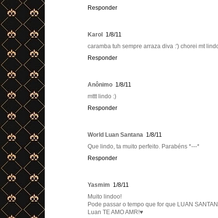
Responder
Karol
1/8/11
caramba tuh sempre arraza diva :') chorei mt lind
Responder
Anônimo
1/8/11
mttt lindo :)
Responder
World Luan Santana
1/8/11
Que lindo, ta muito perfeito. Parabéns *---*
Responder
Yasmim
1/8/11
Muito lindoo!
Pode passar o tempo que for que LUAN SANTAN
Luan TE AMO AMR!♥