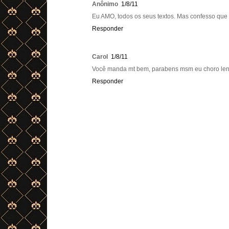
Anônimo
1/8/11
Eu AMO, todos os seus textos. Mas confesso que es
Responder
Carol
1/8/11
Você manda mt bem, parabens msm eu choro lendo 
Responder