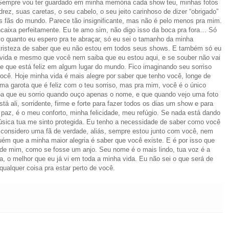
ir. Sempre vou ter guardado em minha memória cada show teu, minhas fotos
rez, suas caretas, o seu cabelo, o seu jeito carinhoso de dizer “obrigado”
 fãs do mundo. Parece tão insignificante, mas não é pelo menos pra mim.
caixa perfeitamente. Eu te amo sim, não digo isso da boca pra fora… Só
 o quanto eu espero pra te abraçar, só eu sei o tamanho da minha
risteza de saber que eu não estou em todos seus shows. E também só eu
vida e mesmo que você nem saiba que eu estou aqui, e se souber não vai
te e que está feliz em algum lugar do mundo. Fico imaginando seu sorriso
cê. Hoje minha vida é mais alegre por saber que tenho você, longe de
 garota que é feliz com o teu sorriso, mas pra mim, você é o único
soa que eu sorrio quando ouço apenas o nome, e que quando vejo uma foto
á ali, sorridente, firme e forte para fazer todos os dias um show e para
 paz, é o meu conforto, minha felicidade, meu refúgio. Se nada está dando
sica tua me sinto protegida. Eu tenho a necessidade de saber como você
e considero uma fã de verdade, aliás, sempre estou junto com você, nem
m que a minha maior alegria é saber que você existe. E é por isso que
 de mim, como se fosse um anjo. Seu nome é o mais lindo, tua voz é a
, o melhor que eu já vi em toda a minha vida. Eu não sei o que será de
qualquer coisa pra estar perto de você.