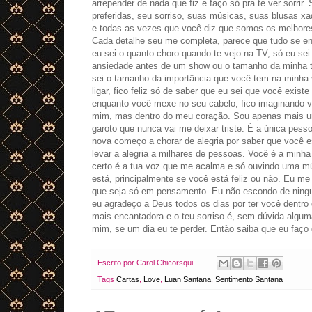
arrepender de nada que fiz e faço só pra te ver sorr
preferidas, seu sorriso, suas músicas, suas blusas xad
e todas as vezes que você diz que somos os melhores
Cada detalhe seu me completa, parece que tudo se en
eu sei o quanto choro quando te vejo na TV, só eu sei
ansiedade antes de um show ou o tamanho da minha t
sei o tamanho da importância que você tem na minha 
ligar, fico feliz só de saber que eu sei que você exis
enquanto você mexe no seu cabelo, fico imaginando vo
mim, mas dentro do meu coração. Sou apenas mais uma
garoto que nunca vai me deixar triste. É a única pes
nova começo a chorar de alegria por saber que você est
levar a alegria a milhares de pessoas. Você é a minha
certo é a tua voz que me acalma e só ouvindo uma mú
está, principalmente se você está feliz ou não. Eu m
que seja só em pensamento. Eu não escondo de ningué
eu agradeço a Deus todos os dias por ter você dentro
mais encantadora e o teu sorriso é, sem dúvida alguma
mim, se um dia eu te perder. Então saiba que eu faço 
Escrito por
Carol Chicorsqui
Tags
Cartas
,
Love
,
Luan Santana
,
Sentimento Santana