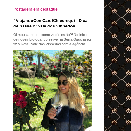
Postagem em destaque
#ViajandoComCarolChicorsqui - Dica
de passeio: Vale dos Vinhedos
Oi meus amores, como vocês estão?! No início
de novembro quando estive na Serra Gaúcha eu
fiz a Rota Vale dos Vinhedos com a agência...