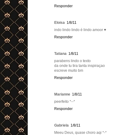
Responder
Eloisa
1/8/11
indo lindo lindo é lindo amoor ♥
Responder
Tatiana
1/8/11
parabens lindo o texto
da onde tu tira tanta inspiraçao
escreve muito bm
Responder
Marianne
1/8/11
peerfeito *--*
Responder
Gabriela
1/8/11
Meeu Deus, quase choro aqi *-*