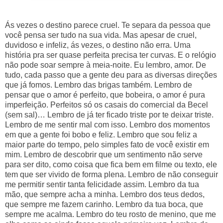
Ás vezes o destino parece cruel. Te separa da pessoa que
você pensa ser tudo na sua vida. Mas apesar de cruel,
duvidoso e infeliz, ás vezes, o destino não erra. Uma
história pra ser quase perfeita precisa ter curvas.
E o relógio
não pode soar sempre à meia-noite.
Eu lembro, amor. De
tudo, cada passo que a gente deu para as diversas direções
que já fomos. Lembro das brigas também. Lembro de
pensar que o amor é perfeito, que bobeira, o amor é pura
imperfeição. Perfeitos só os casais do comercial da Becel
(sem sal)… Lembro de já ter ficado triste por te deixar triste.
Lembro de me sentir mal com isso. Lembro dos momentos
em que a gente foi bobo e feliz. Lembro que sou feliz a
maior parte do tempo, pelo simples fato de você existir em
mim. Lembro de descobrir que um sentimento não serve
para ser dito, como coisa que fica bem em filme ou texto, ele
tem que ser vivido de forma plena. Lembro de não conseguir
me permitir sentir tanta felicidade assim. Lembro da tua
mão, que sempre acha a minha. Lembro dos teus dedos,
que sempre me fazem carinho. Lembro da tua boca, que
sempre me acalma. Lembro do teu rosto de menino, que me