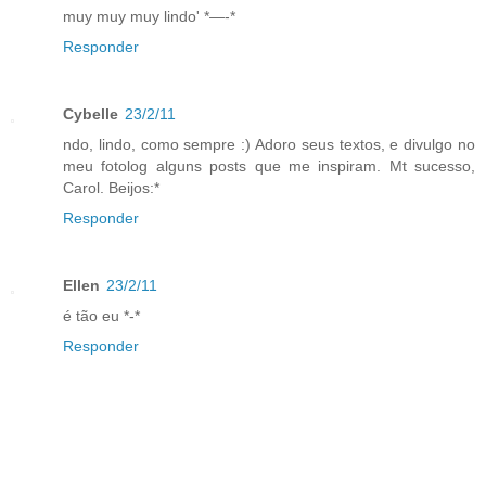
muy muy muy lindo' *—-*
Responder
Cybelle
23/2/11
ndo, lindo, como sempre :) Adoro seus textos, e divulgo no
meu fotolog alguns posts que me inspiram. Mt sucesso,
Carol. Beijos:*
Responder
Ellen
23/2/11
é tão eu *-*
Responder