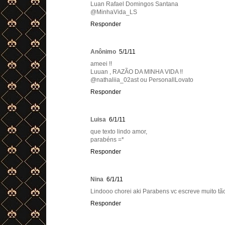
Luan Rafael Domingos Santana
@MinhaVida_LS
Responder
Anônimo
5/1/11
ameei !!
Luuan , RAZÃO DA MINHA VIDA !!
@nathaliia_02ast ou PersonallLovato
Responder
Luisa
6/1/11
que texto lindo amor,
parabéns =*
Responder
Nina
6/1/11
Lindooo chorei aki Parabens vc escreve muito tão
Responder