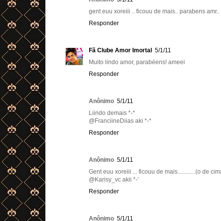
gent euu xoreiii .. ficouu de mais.. parabens amr.
Responder
Fã Clube Amor Imortal
5/1/11
Muito lindo amor, parabéens! ameei
Responder
Anônimo
5/1/11
Liindo demais *-*
@FranciineDiias aki *-*
Responder
Anônimo
5/1/11
Gent euu xoreiii ... ficouu de mais............(o de cim
@Karisy_vc akii *-'
Responder
Anônimo
5/1/11