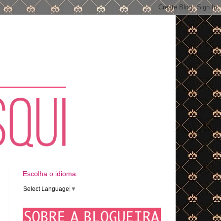
Escolha o idioma:
Select Language
▼