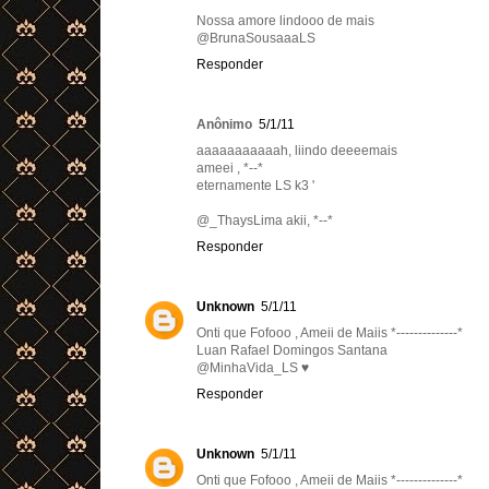
Nossa amore lindooo de mais
@BrunaSousaaaLS
Responder
Anônimo
5/1/11
aaaaaaaaaaah, liindo deeeemais
ameei , *--*
eternamente LS k3 '
@_ThaysLima akii, *--*
Responder
Unknown
5/1/11
Onti que Fofooo , Ameii de Maiis *--------------*
Luan Rafael Domingos Santana
@MinhaVida_LS ♥
Responder
Unknown
5/1/11
Onti que Fofooo , Ameii de Maiis *--------------*