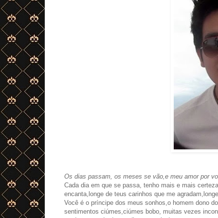
Os dias passam, os meses se vão,e meu amor por voc
Cada dia em que se passa, tenho mais e mais certeza,
encanta,longe de teus carinhos que me agradam,longe
Você é o príncipe dos meus sonhos,o homem dono d
sentimentos ciúmes,ciúmes bobo, muitas vezes incon