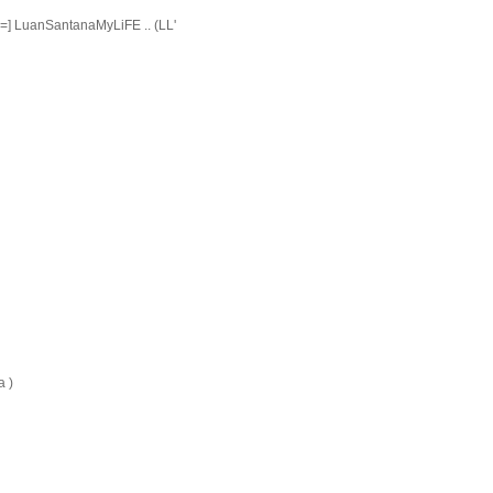
. =] LuanSantanaMyLiFE .. (LL'
a )