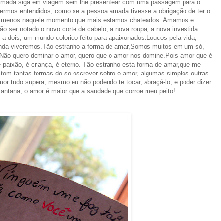
amada siga em viagem sem lhe presentear com uma passagem para o
ermos entendidos, como se a pessoa amada tivesse a obrigação de ter o
o menos naquele momento que mais estamos chateados. Amamos e
ão ser notado o novo corte de cabelo, a nova roupa, a nova investida.
a dois, um mundo colorido feito para apaixonados.Loucos pela vida,
inda viveremos.Tão estranho a forma de amar,Somos muitos em um só,
. Não quero dominar o amor, quero que o amor nos domine.Pois amor que é
 paixão, é criança, é eterno. Tão estranho esta forma de amar,que me
tem tantas formas de se escrever sobre o amor, algumas simples outras
r tudo supera, mesmo eu não podendo te tocar, abraçá-lo, e poder dizer
Santana, o amor é maior que a saudade que corroe meu peito!