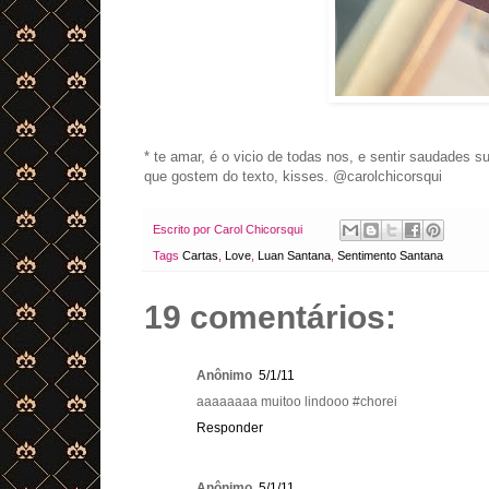
* te amar, é o vicio de todas nos, e sentir saudades 
que gostem do texto, kisses. @carolchicorsqui
Escrito por
Carol Chicorsqui
Tags
Cartas
,
Love
,
Luan Santana
,
Sentimento Santana
19 comentários:
Anônimo
5/1/11
aaaaaaaa muitoo lindooo #chorei
Responder
Anônimo
5/1/11