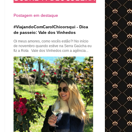
Postagem em destaque
#ViajandoComCarolChicorsqui - Dica
de passeio: Vale dos Vinhedos
Oi meus amores, como vocês estão?! No início
de novembro quando estive na Serra Gaúcha eu
fiz a Rota Vale dos Vinhedos com a agência...