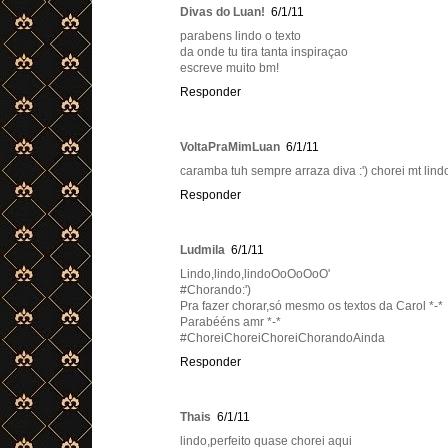
Divas do Luan!
6/1/11
parabens lindo o texto
da onde tu tira tanta inspiraçao
escreve muito bm!
Responder
VoltaPraMimLuan
6/1/11
caramba tuh sempre arraza diva :') chorei mt lind
Responder
Ludmila
6/1/11
Lindo,lindo,lindoOoOoOoO'
#Chorando:')
Pra fazer chorar,só mesmo os textos da Carol *-*
Parabééns amr *-*
#ChoreiChoreiChoreiChorandoAinda
Responder
Thais
6/1/11
lindo,perfeito quase chorei aqui